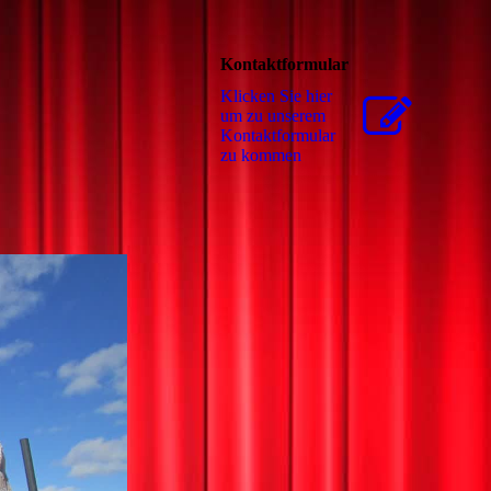
Kontaktformular
Klicken Sie hier
um zu unserem
Kon­takt­for­mu­lar
zu kommen